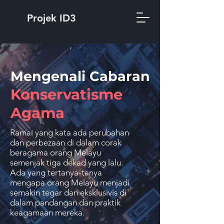
Projek ID3
Mengenali Cabaran
Konservatisme
Agama
Ramai yang kata ada perubahan
dan perbezaan di dalam corak
beragama orang Melayu
semenjak tiga dekad yang lalu.
Ada yang tertanya-tanya
mengapa orang Melayu menjadi
semakin tegar dan eksklusivis di
dalam pandangan dan praktik
keagamaan mereka.